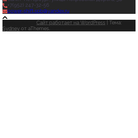
+7(952) 247-32-56
power-shift.spb@yandex.ru
Ремонт АКПП
Сайт работает на WordPress
|
Тема:
Sydney
от aThemes.
авто субару