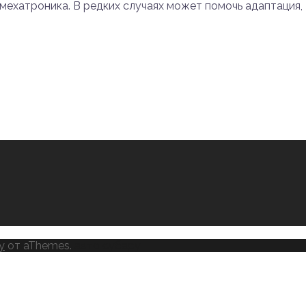
ехатроника. В редких случаях может помочь адаптация, т
y
от aThemes.
авто субару