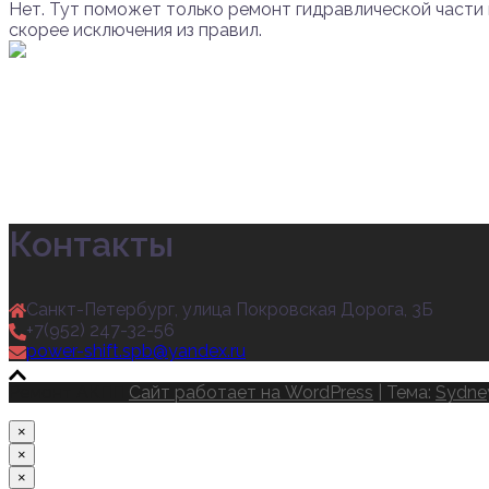
Нет. Тут поможет только ремонт гидравлической части м
скорее исключения из правил.
Контакты
Санкт-Петербург, улица Покровская Дорога, 3Б
+7(952) 247-32-56
power-shift.spb@yandex.ru
Ремонт АКПП
Сайт работает на WordPress
|
Тема:
Sydne
×
×
×