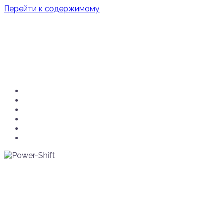
Перейти к содержимому
Power-Shift
8 (952) 247-32-56
ЗАКАЗАТЬ ОБРАТНЫЙ ЗВОНОК
Вопрос/Ответ
Наши услуги
Гарантия
Отзывы
О нас