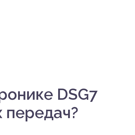
тронике DSG7
х передач?